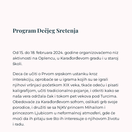
Program Dečjeg Sretenja
Od 15. do 18. februara 2024. godine organizovaćemo niz
aktivnosti na Oplencu, u Karađorđevom gradu i u staroj
školi.
Deca će učiti o Prvom srpskom ustanku kroz
interakciju, oprobaće se u igrama kojih su se igrali
njihovi vršnjaci početkom XIX veka, tkaće odeću i pisati
kaligrafijom, učiti tradicionalno pojanje, i otkriti kako se
naša vera održala čak i tokom pet vekova pod Turcima.
Obedovaće za Karađorđevom sofrom, oslikati grb svoje
porodice, i družiti se sa NjKV princem Mihailom i
princezom Ljubicom u neformalnoj atmosferi, gde će
moći da ih pitaju sve što ih interesuje o njihovom životu
i radu.