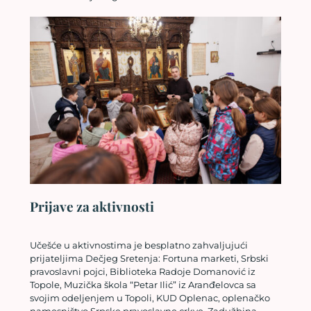
Prijave za aktivnosti
Učešće u aktivnostima je besplatno zahvaljujući
prijateljima Dečjeg Sretenja: Fortuna marketi, Srbski
pravoslavni pojci, Biblioteka Radoje Domanović iz
Topole, Muzička škola “Petar Ilić” iz Aranđelovca sa
svojim odeljenjem u Topoli, KUD Oplenac, oplenačko