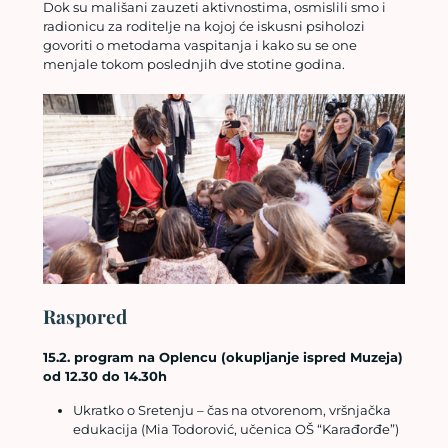
Dok su mališani zauzeti aktivnostima, osmislili smo i
radionicu za roditelje na kojoj će iskusni psiholozi
govoriti o metodama vaspitanja i kako su se one
menjale tokom poslednjih dve stotine godina.
Raspored
15.2. program na Oplencu (okupljanje ispred Muzeja)
od 12.30 do 14.30h
Ukratko o Sretenju – čas na otvorenom, vršnjačka
edukacija (Mia Todorović, učenica OŠ “Karađorđe”)