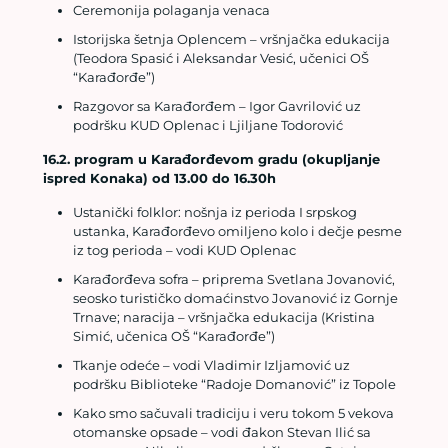
Ceremonija polaganja venaca
Istorijska šetnja Oplencem – vršnjačka edukacija
(Teodora Spasić i Aleksandar Vesić, učenici OŠ
“Karađorđe”)
Razgovor sa Karađorđem – Igor Gavrilović uz
podršku KUD Oplenac i Ljiljane Todorović
16.2. program u Karađorđevom gradu (okupljanje
ispred Konaka) od 13.00 do 16.30h
Ustanički folklor: nošnja iz perioda I srpskog
ustanka, Karađorđevo omiljeno kolo i dečje pesme
iz tog perioda – vodi KUD Oplenac
Karađorđeva sofra – priprema Svetlana Jovanović,
seosko turističko domaćinstvo Jovanović iz Gornje
Trnave; naracija – vršnjačka edukacija (Kristina
Simić, učenica OŠ “Karađorđe”)
Tkanje odeće – vodi Vladimir Izljamović uz
podršku Biblioteke “Radoje Domanović” iz Topole
Kako smo sačuvali tradiciju i veru tokom 5 vekova
otomanske opsade – vodi đakon Stevan Ilić sa