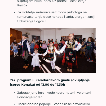
suprugom Nikolinom, uz podršku oca Ostoje
Pešića
Za roditelje, radionica sa timom psihologa na
temu vaspitanja dece nekada i sada, u organizaciji
Udruženja Logos T
17.2. program u Karađorđevom gradu (okupljanje
ispred Konaka) od 13.00 do 17.30h
Zaboravljene igre – vode koordinatori i volonteri
Fondacije Koreni
Tradicionalno pojanje – vode Srbski pravoslavni