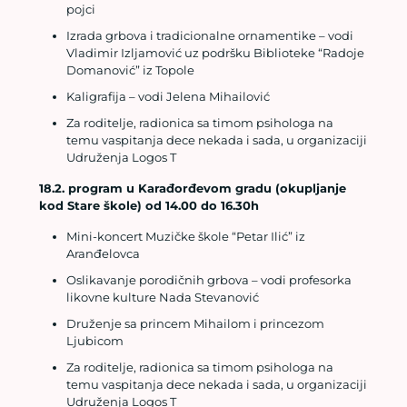
pojci
Izrada grbova i tradicionalne ornamentike – vodi
Vladimir Izljamović uz podršku Biblioteke “Radoje
Domanović” iz Topole
Kaligrafija – vodi Jelena Mihailović
Za roditelje, radionica sa timom psihologa na
temu vaspitanja dece nekada i sada, u organizaciji
Udruženja Logos T
18.2. program u Karađorđevom gradu (okupljanje
kod Stare škole) od 14.00 do 16.30h
Mini-koncert Muzičke škole “Petar Ilić” iz
Aranđelovca
Oslikavanje porodičnih grbova – vodi profesorka
likovne kulture Nada Stevanović
Druženje sa princem Mihailom i princezom
Ljubicom
Za roditelje, radionica sa timom psihologa na
temu vaspitanja dece nekada i sada, u organizaciji
Udruženja Logos T