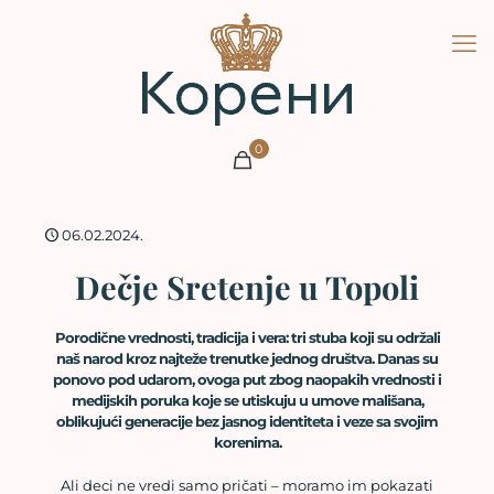
0
06.02.2024.
Dečje Sretenje u Topoli
Porodične vrednosti, tradicija i vera: tri stuba koji su održali
naš narod kroz najteže trenutke jednog društva. Danas su
ponovo pod udarom, ovoga put zbog naopakih vrednosti i
medijskih poruka koje se utiskuju u umove mališana,
oblikujući generacije bez jasnog identiteta i veze sa svojim
korenima.
Ali deci ne vredi samo pričati – moramo im pokazati