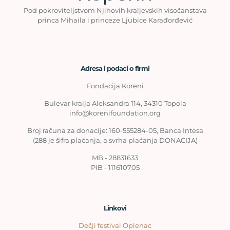
Pod pokroviteljstvom Njihovih kraljevskih visočanstava
princa Mihaila i princeze Ljubice Karađorđević
Adresa i podaci o firmi
Fondacija Koreni
Bulevar kralja Aleksandra 114, 34310 Topola
info@korenifoundation.org
Broj računa za donacije: 160-555284-05, Banca Intesa
(288 je šifra plaćanja, a svrha plaćanja DONACIJA)
MB - 28831633
PIB - 111610705
Linkovi
Dečji festival Oplenac