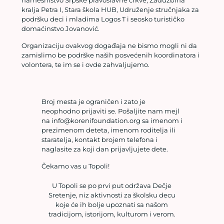
namesništvo Srpske pravoslavne crkve, Zadužbina
kralja Petra I, Stara škola HUB, Udruženje stručnjaka za
podršku deci i mladima Logos T i seosko turističko
domaćinstvo Jovanović.
Organizaciju ovakvog događaja ne bismo mogli ni da
zamislimo be podrške naših posvećenih koordinatora i
volontera, te im se i ovde zahvaljujemo.
Broj mesta je ograničen i zato je
neophodno prijaviti se. Pošaljite nam mejl
na info@korenifoundation.org sa imenom i
prezimenom deteta, imenom roditelja ili
staratelja, kontakt brojem telefona i
naglasite za koji dan prijavljujete dete.
Čekamo vas u Topoli!
U Topoli se po prvi put održava Dečje
Sretenje, niz aktivnosti za školsku decu
koje će ih bolje upoznati sa našom
tradicijom, istorijom, kulturom i verom.