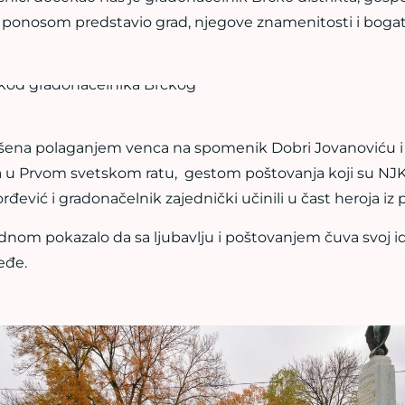
 sa ponosom predstavio grad, njegove znamenitosti i bogatu
ršena polaganjem venca na spomenik Dobri Jovanoviću i
 u Prvom svetskom ratu, gestom poštovanja koji su NJK
rđević i gradonačelnik zajednički učinili u čast heroja iz p
ednom pokazalo da sa ljubavlju i poštovanjem čuva svoj id
leđe.