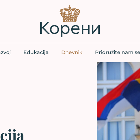
zvoj
Edukacija
Dnevnik
Pridružite nam s
cija