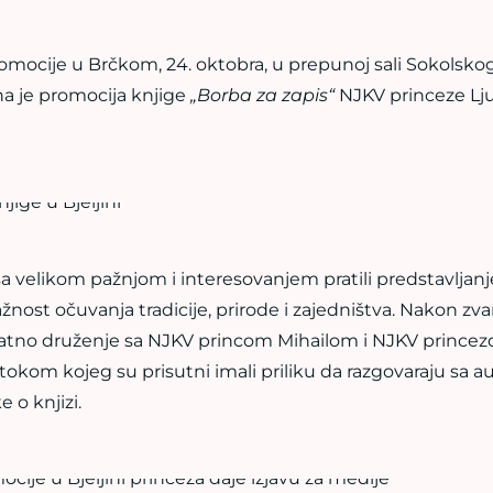
mocije u Brčkom, 24. oktobra, u prepunoj sali Sokolsk
ana je promocija knjige
„Borba za zapis“
NJKV princeze Lj
a velikom pažnjom i interesovanjem pratili predstavljanj
nost očuvanja tradicije, prirode i zajedništva. Nakon zv
rijatno druženje sa NJKV princom Mihailom i NJKV princ
tokom kojeg su prisutni imali priliku da razgovaraju sa a
 o knjizi.