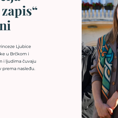
 zapis“
ni
rinceze Ljubice
ike u Brčkom i
m i ljudima čuvaju
bav prema nasleđu.