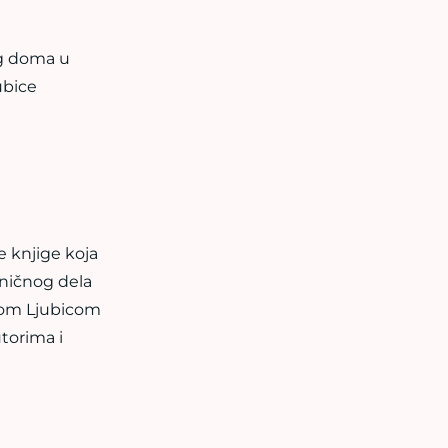
og doma u
ubice
e knjige koja
aničnog dela
ezom Ljubicom
utorima i