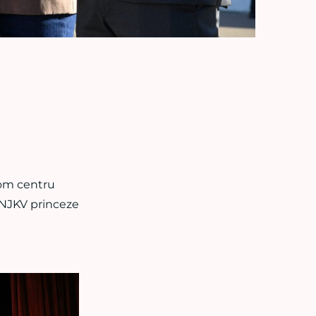
nom centru
NJKV princeze