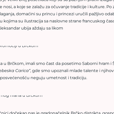
nosi, a koje se zalažu za očuvanje tradicije i kulture. Po
laganja, domaćini su princu i princezi uručili pažljivo od
kojima su ilustracija sa naslovne strane francuskog časo
 Aleksandar ubija aždaju sa likom
 u Brčkom, imali smo čast da posetimo Saborni hram i 
ebeska Carica“
, gde smo upoznali mlade talente i njiho
m posvećenošću neguju umetnost i tradiciju.
nici dočekao nas je gradonačelnik Brčko distrikta, gospo