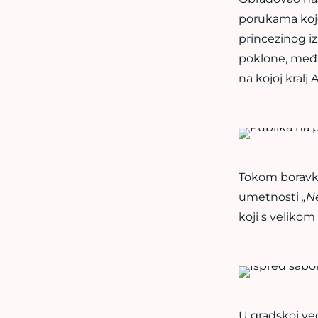
porukama koje 
princezinog iz
poklone, među 
na kojoj kralj
Tokom boravka
umetnosti
„N
koji s veliko
U gradskoj već