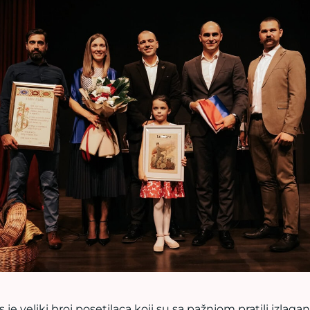
e veliki broj posetilaca koji su sa pažnjom pratili izlaganje