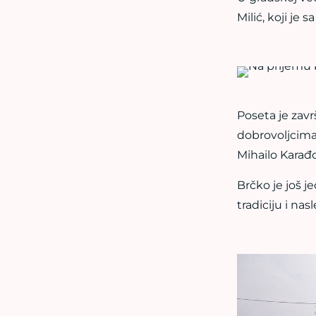
Milić, koji je
Poseta je zav
dobrovoljcima
Mihailo Karađo
Brčko je još j
tradiciju i nas