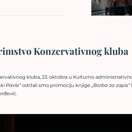
rimstvo Konzervativnog kluba
ervativnog kluba, 23. oktobra u Kulturno-administrativ
ski Pavle“
održali smo promociju knjige
„Borba za zapis“
orđević.