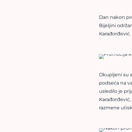
Dan nakon pro
Bijeljini održ
Karađorđević.
Okupljeni su s
podseća na važ
usledilo je p
Karađorđević, 
razmene utiske