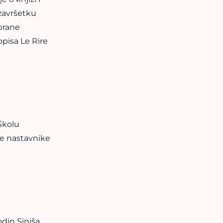
 završetku
abrane
pisa Le Rire
Školu
ve nastavnike
din Siniša