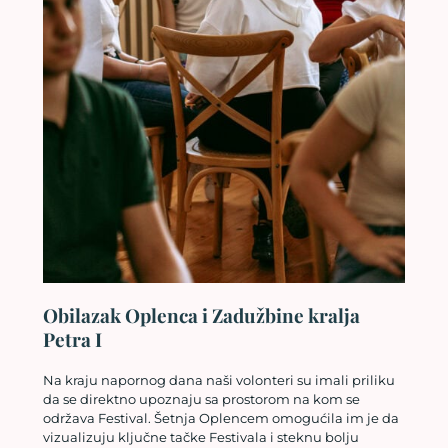
Obilazak Oplenca i Zadužbine kralja
Petra I
Na kraju napornog dana naši volonteri su imali priliku
da se direktno upoznaju sa prostorom na kom se
održava Festival. Šetnja Oplencem omogućila im je da
vizualizuju ključne tačke Festivala i steknu bolju