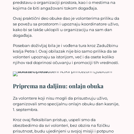
predstavu o organizaciji prostora, kao i o mestima na
kojima će biti angažovani tokom događaja.
Ovaj praktični deo obuke dao je volonterima priliku da
se povežu sa prostorom i upoznaju koordinatore uživo,
kako bi se lakše uklopili u organizaciju na sam dan
događaja.
Poseban doživljaj bila je i vođena tura kroz Zadužbinu
kralja Petra I. Ovaj obilazak nije bio samo prilika da se
volonteri upoznaju sa istorijom, već i da osete koliko
njihov rad doprinosi očuvanju i promociji tih vrednosti.
Priprema na daljinu: onlajn obuka
Za volontere koji nisu mogli da prisustvuju uživo,
organizovali smo specijalnu onlajn obuku dan kasnije,
1. septembra.
Kroz ovaj fleksibilan pristup, uspeli smo da
obezbedimo da svi volonteri, bez obzira na fizičku
prisutnost, budu ujedinjeni u svojoj misiji i potpuno