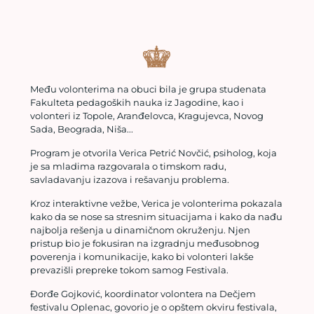
Među volonterima na obuci bila je grupa studenata
Fakulteta pedagoških nauka iz Jagodine, kao i
volonteri iz Topole, Aranđelovca, Kragujevca, Novog
Sada, Beograda, Niša...
Program je otvorila Verica Petrić Novčić, psiholog, koja
je sa mladima razgovarala o timskom radu,
savladavanju izazova i rešavanju problema.
Kroz interaktivne vežbe, Verica je volonterima pokazala
kako da se nose sa stresnim situacijama i kako da nađu
najbolja rešenja u dinamičnom okruženju. Njen
pristup bio je fokusiran na izgradnju međusobnog
poverenja i komunikacije, kako bi volonteri lakše
prevazišli prepreke tokom samog Festivala.
Đorđe Gojković, koordinator volontera na Dečjem
festivalu Oplenac, govorio je o opštem okviru festivala,