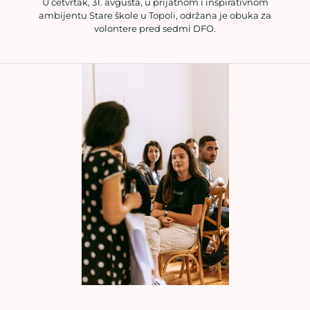
U četvrtak, 31. avgusta, u prijatnom i inspirativnom
ambijentu Stare škole u Topoli, održana je obuka za
volontere pred sedmi DFO.