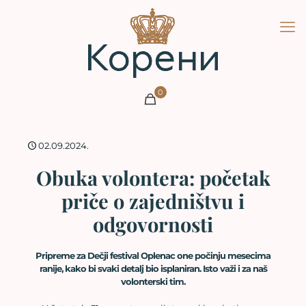
0
02.09.2024.
Obuka volontera: početak
priče o zajedništvu i
odgovornosti
Pripreme za Dečji festival Oplenac one počinju mesecima
ranije, kako bi svaki detalj bio isplaniran. Isto važi i za naš
volonterski tim.