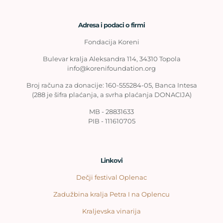
Adresa i podaci o firmi
Fondacija Koreni
Bulevar kralja Aleksandra 114, 34310 Topola
info@korenifoundation.org
Broj računa za donacije: 160-555284-05, Banca Intesa
(288 je šifra plaćanja, a svrha plaćanja DONACIJA)
MB - 28831633
PIB - 111610705
Linkovi
Dečji festival Oplenac
Zadužbina kralja Petra I na Oplencu
Kraljevska vinarija