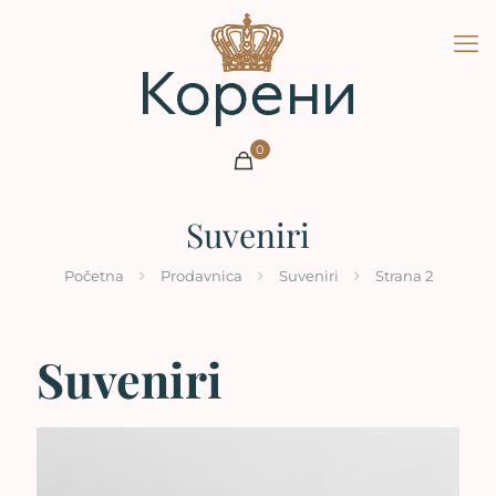
0
Suveniri
Početna
Prodavnica
Suveniri
Strana 2
Suveniri