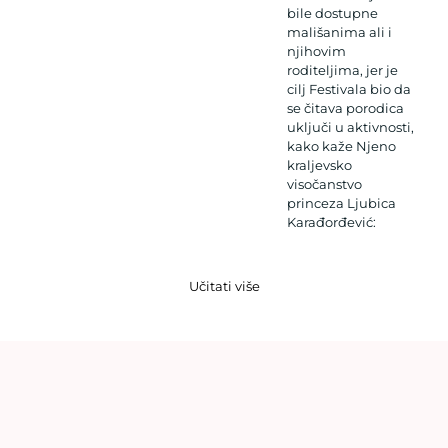
bile dostupne
mališanima ali i
njihovim
roditeljima, jer je
cilj Festivala bio da
se čitava porodica
uključi u aktivnosti,
kako kaže Njeno
kraljevsko
visočanstvo
princeza Ljubica
Karađorđević:
Učitati više