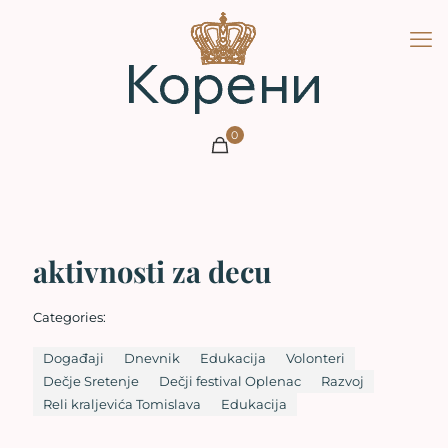
0
aktivnosti za decu
Categories:
Događaji
Dnevnik
Edukacija
Volonteri
Dečje Sretenje
Dečji festival Oplenac
Razvoj
Reli kraljevića Tomislava
Edukacija