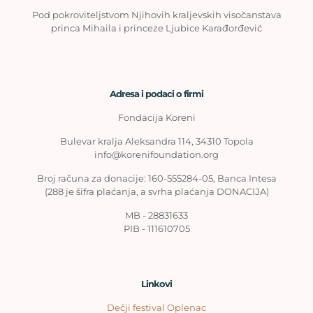
Pod pokroviteljstvom Njihovih kraljevskih visočanstava
princa Mihaila i princeze Ljubice Karađorđević
Adresa i podaci o firmi
Fondacija Koreni
Bulevar kralja Aleksandra 114, 34310 Topola
info@korenifoundation.org
Broj računa za donacije: 160-555284-05, Banca Intesa
(288 je šifra plaćanja, a svrha plaćanja DONACIJA)
MB - 28831633
PIB - 111610705
Linkovi
Dečji festival Oplenac