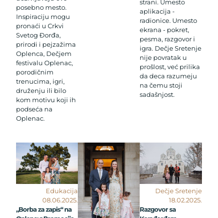
strani. Umesto
posebno mesto.
aplikacija -
Inspiraciju mogu
radionice. Umesto
pronaći u Crkvi
ekrana - pokret,
Svetog Đorđa,
pesma, razgovor i
prirodi i pejzažima
igra. Dečje Sretenje
Oplenca, Dečjem
nije povratak u
festivalu Oplenac,
prošlost, već prilika
porodičnim
da deca razumeju
trenucima, igri,
na čemu stoji
druženju ili bilo
sadašnjost.
kom motivu koji ih
podseća na
Oplenac.
Edukacija
Dečje Sretenje
08.06.2025.
18.02.2025.
„Borba za zapis“ na
Razgovor sa