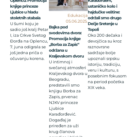
Oplencu: Promocija
Karađorđem,
knjige princeze
ustaničko kolo i
Ljubice u hladu
hajdučke veštine:
Edukacija
stoletnih stabala
održali smo drugo
05.06.2025.
U šumi koju je
Dečje Sretenje u
Bajka pod
sadio još kralj Petar
Topoli
svodovima dvora:
I, iza Crkve Svetog
Oko 200 dečaka i
Promocija knjige
Đorđa na Oplencu,
devojčica su kroz
„Borba za Zapis“
7. juna odigrala se
raznovrsne
održana u
još jedna priča o
sadržaje bolje
Kraljevskom dvoru
očuvanju korena.
upoznali srpsku
U intimnoj i
istoriju, tradiciju,
svečanoj atmosferi
veru i kulturu, s
Kraljevskog dvora u
posebnim fokusom
Beogradu,
na period početka
predstavili smo
XIX veka.
knjigu Borba za
Zapis, prvenac
NJKV princeze
Ljubice
Karađorđević.
Događaj je
priređen za uži
krug članova