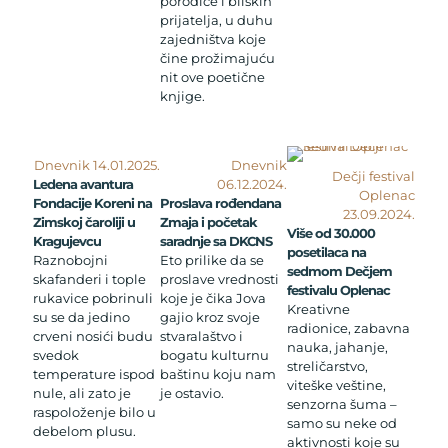
porodice i bliskih
prijatelja, u duhu
zajedništva koje
čine prožimajuću
nit ove poetične
knjige.
Dnevnik 14.01.2025.
Dnevnik
Dečji festival
Ledena avantura
06.12.2024.
Oplenac
Fondacije Koreni na
Proslava rođendana
23.09.2024.
Zimskoj čaroliji u
Zmaja i početak
Više od 30.000
Kragujevcu
saradnje sa DKCNS
posetilaca na
Raznobojni
Eto prilike da se
sedmom Dečjem
skafanderi i tople
proslave vrednosti
festivalu Oplenac
rukavice pobrinuli
koje je čika Jova
Kreativne
su se da jedino
gajio kroz svoje
radionice, zabavna
crveni nosići budu
stvaralaštvo i
nauka, jahanje,
svedok
bogatu kulturnu
streličarstvo,
temperature ispod
baštinu koju nam
viteške veštine,
nule, ali zato je
je ostavio.
senzorna šuma –
raspoloženje bilo u
samo su neke od
debelom plusu.
aktivnosti koje su