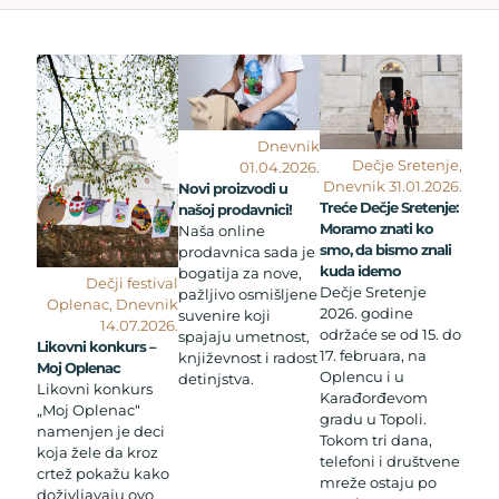
Dnevnik
Dečje Sretenje,
01.04.2026.
Dnevnik 31.01.2026.
Novi proizvodi u
Treće Dečje Sretenje:
našoj prodavnici!
Moramo znati ko
Naša online
smo, da bismo znali
prodavnica sada je
kuda idemo
bogatija za nove,
Dečji festival
Dečje Sretenje
pažljivo osmišljene
Oplenac, Dnevnik
2026. godine
suvenire koji
14.07.2026.
održaće se od 15. do
spajaju umetnost,
Likovni konkurs –
17. februara, na
književnost i radost
Moj Oplenac
Oplencu i u
detinjstva.
Likovni konkurs
Karađorđevom
„Moj Oplenac“
gradu u Topoli.
namenjen je deci
Tokom tri dana,
koja žele da kroz
telefoni i društvene
crtež pokažu kako
mreže ostaju po
doživljavaju ovo