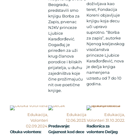
doživljava kao
Beogradu,
teret, Fondacija
predstavili smo
Koreni objavljuje
knjigu Borba za
knjigu koja decu
Zapis, prvenac
uči upravo
NJKV princeze
suprotno. “Borba
Ljubice
za zapis”, autorke
Karađorđević.
Njenog kraljevskog
Događaj je
visočanstva
priređen za uži
princeze Ljubice
krug članova
Karađorđević, nova
porodice i bliskih
je dečja knjiga
prijatelja, u duhu
namenjena
zajedništva koje
uzrastu od 7 do 10
čine prožimajuću
godina.
nit ove poetične
knjige.
Edukacija,
Edukacija
Edukacija,
Volonteri
12.06.2023.
Volonteri 31.10.2022.
02.09.2024.
Predavanje:
Radionica za
Obuka volontera:
Gojaznost kod dece
volontere Dečjeg