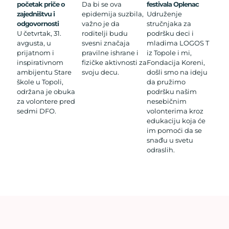
početak priče o
Da bi se ova
festivala Oplenac
zajedništvu i
epidemija suzbila,
Udruženje
odgovornosti
važno je da
stručnjaka za
U četvrtak, 31.
roditelji budu
podršku deci i
avgusta, u
svesni značaja
mladima LOGOS T
prijatnom i
pravilne ishrane i
iz Topole i mi,
inspirativnom
fizičke aktivnosti za
Fondacija Koreni,
ambijentu Stare
svoju decu.
došli smo na ideju
škole u Topoli,
da pružimo
održana je obuka
podršku našim
za volontere pred
nesebičnim
sedmi DFO.
volonterima kroz
edukaciju koja će
im pomoći da se
snađu u svetu
odraslih.