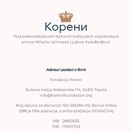
Pod pokroviteljstvom Njihovih kraljevskih visočanstava
princa Mihaila i princeze Ljubice Karađorđević
Adresa i podaci o firmi
Fondacija Koreni
Bulevar kralja Aleksandra 114, 34310 Topola
info@korenifoundation.org
Broj računa za donacije: 160-555284-05, Banca Intesa
(288 je šifra plaćanja, a svrha plaćanja DONACIJA)
MB - 28831633
PIB - 111610705