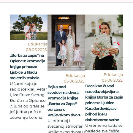
Edukacija
08.06.2025.
„Borba za zapis“ na
Oplencu: Promocija
knjige princeze
Ljubice u hladu
Edukacija
Edukacija
stoletnih stabala
03.06.2025.
05.06.2025.
U šumi koju je
Deca kao čuvari
Bajka pod
sadio još kralj Petar
nasleđa: objavljena
svodovima dvora:
I, iza Crkve Svetog
knjiga Borba za zapis
Promocija knjige
Đorđa na Oplencu,
princeze Ljubice
„Borba za Zapis“
7. juna odigrala se
Karađorđević, sav
održana u
još jedna priča o
prihod ide u
Kraljevskom dvoru
očuvanju korena.
dobrotvorne svrhe
U intimnoj i
U vremenu kada se
svečanoj atmosferi
nasleđe sve češće
Kraljevskog dvora u