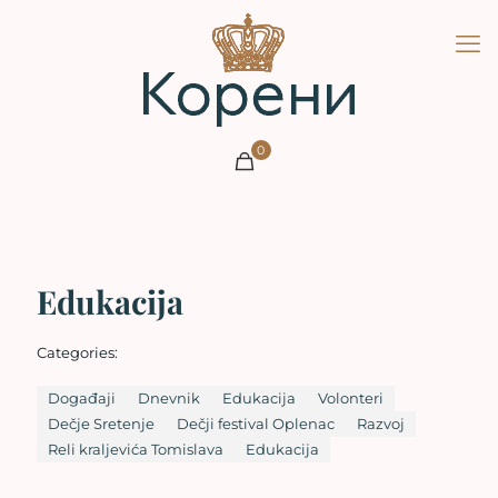
0
Edukacija
Categories:
Događaji
Dnevnik
Edukacija
Volonteri
Dečje Sretenje
Dečji festival Oplenac
Razvoj
Reli kraljevića Tomislava
Edukacija