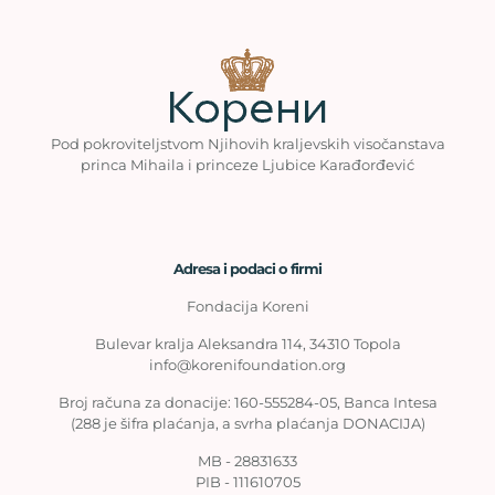
Pod pokroviteljstvom Njihovih kraljevskih visočanstava
princa Mihaila i princeze Ljubice Karađorđević
Adresa i podaci o firmi
Fondacija Koreni
Bulevar kralja Aleksandra 114, 34310 Topola
info@korenifoundation.org
Broj računa za donacije: 160-555284-05, Banca Intesa
(288 je šifra plaćanja, a svrha plaćanja DONACIJA)
MB - 28831633
PIB - 111610705