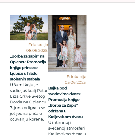
Edukacija
08.06.2025.
„Borba za zapis“ na
Oplencu: Promocija
knjige princeze
Ljubice u hladu
Edukacija
stoletnih stabala
05.06.2025.
U šumi koju je
Bajka pod
sadio još kralj Petar
svodovima dvora:
I, iza Crkve Svetog
Promocija knjige
Đorđa na Oplencu,
„Borba za Zapis“
7. juna odigrala se
održana u
još jedna priča o
Kraljevskom dvoru
očuvanju korena.
U intimnoj i
svečanoj atmosferi
Kraljevskog dvora u