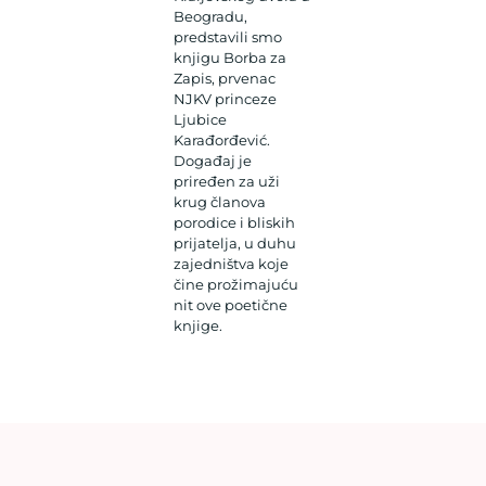
Beogradu,
predstavili smo
knjigu Borba za
Zapis, prvenac
NJKV princeze
Ljubice
Karađorđević.
Događaj je
priređen za uži
krug članova
porodice i bliskih
prijatelja, u duhu
zajedništva koje
čine prožimajuću
nit ove poetične
knjige.