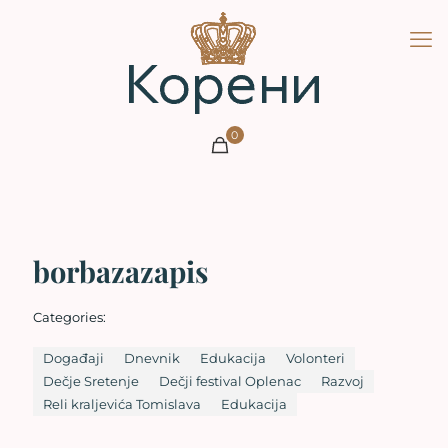
0
borbazazapis
Categories:
Događaji
Dnevnik
Edukacija
Volonteri
Dečje Sretenje
Dečji festival Oplenac
Razvoj
Reli kraljevića Tomislava
Edukacija