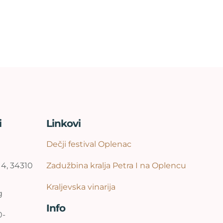
i
Linkovi
Dečji festival Oplenac
14, 34310
Zadužbina kralja Petra I na Oplencu
Kraljevska vinarija
g
Info
0-