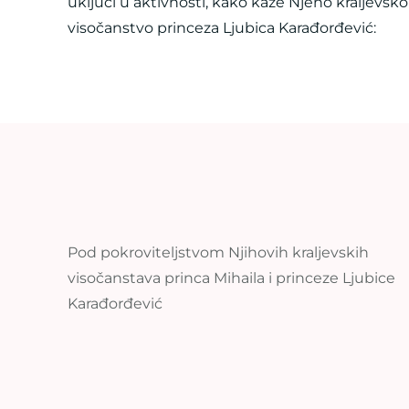
uključi u aktivnosti, kako kaže Njeno kraljevsko
visočanstvo princeza Ljubica Karađorđević:
Pod pokroviteljstvom Njihovih kraljevskih
visočanstava princa Mihaila i princeze Ljubice
Karađorđević