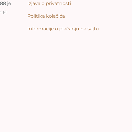
88 je
Izjava o privatnosti
anja
Politika kolačića
Informacije o plaćanju na sajtu