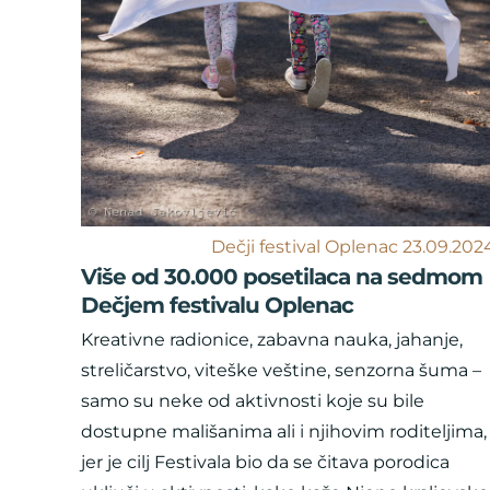
Dečji festival Oplenac 23.09.202
Više od 30.000 posetilaca na sedmom
Dečjem festivalu Oplenac
Kreativne radionice, zabavna nauka, jahanje,
streličarstvo, viteške veštine, senzorna šuma –
samo su neke od aktivnosti koje su bile
dostupne mališanima ali i njihovim roditeljima,
jer je cilj Festivala bio da se čitava porodica