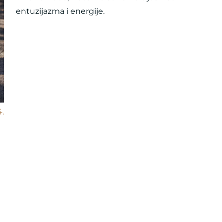
entuzijazma i energije.
4.