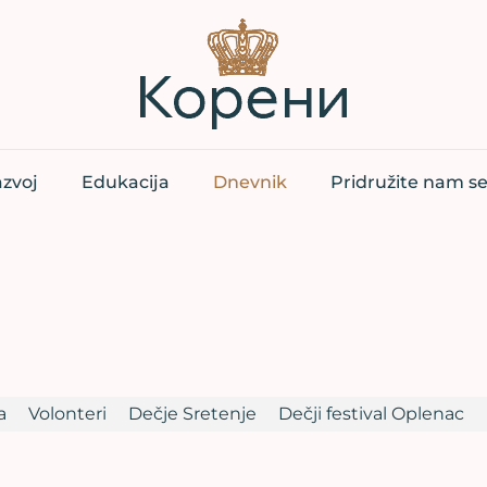
zvoj
Edukacija
Dnevnik
Pridružite nam s
a
Volonteri
Dečje Sretenje
Dečji festival Oplenac