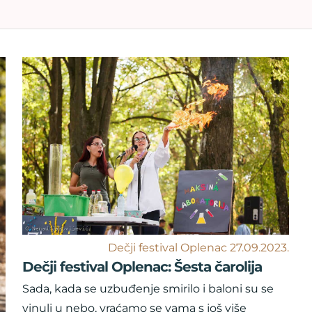
Dečji festival Oplenac 27.09.2023.
Dečji festival Oplenac: Šesta čarolija
Sada, kada se uzbuđenje smirilo i baloni su se
vinuli u nebo, vraćamo se vama s još više