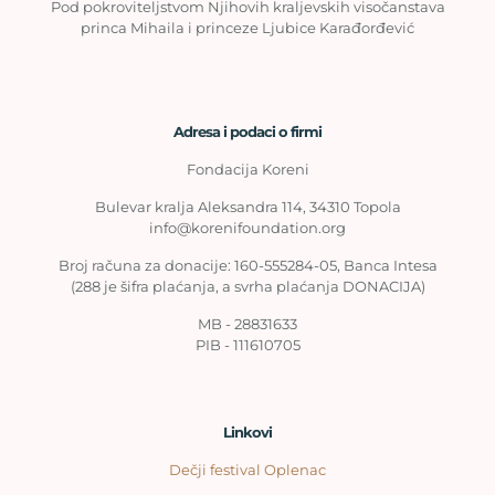
Pod pokroviteljstvom Njihovih kraljevskih visočanstava
princa Mihaila i princeze Ljubice Karađorđević
Adresa i podaci o firmi
Fondacija Koreni
Bulevar kralja Aleksandra 114, 34310 Topola
info@korenifoundation.org
Broj računa za donacije: 160-555284-05, Banca Intesa
(288 je šifra plaćanja, a svrha plaćanja DONACIJA)
MB - 28831633
PIB - 111610705
Linkovi
Dečji festival Oplenac