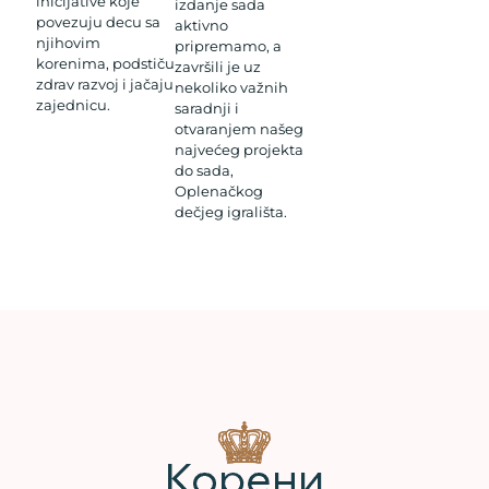
inicijative koje
izdanje sada
povezuju decu sa
aktivno
njihovim
pripremamo, a
korenima, podstiču
završili je uz
zdrav razvoj i jačaju
nekoliko važnih
zajednicu.
saradnji i
otvaranjem našeg
najvećeg projekta
do sada,
Oplenačkog
dečjeg igrališta.