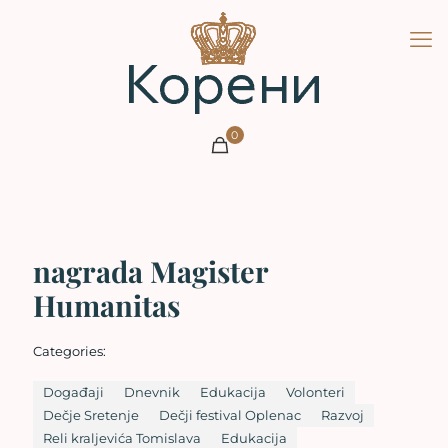
0
nagrada Magister
Humanitas
Categories:
Događaji
Dnevnik
Edukacija
Volonteri
Dečje Sretenje
Dečji festival Oplenac
Razvoj
Reli kraljevića Tomislava
Edukacija