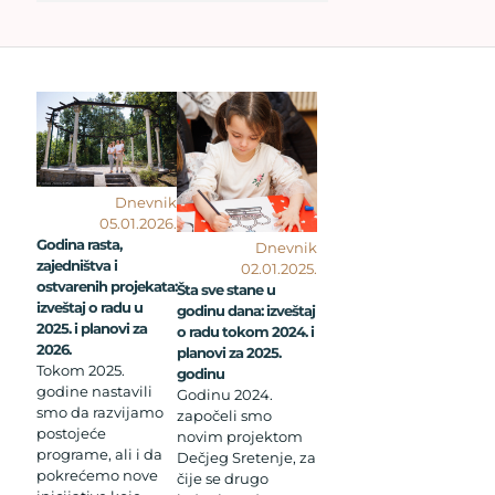
Dnevnik
05.01.2026.
Godina rasta,
Dnevnik
zajedništva i
02.01.2025.
ostvarenih projekata:
Šta sve stane u
izveštaj o radu u
godinu dana: izveštaj
2025. i planovi za
o radu tokom 2024. i
2026.
planovi za 2025.
Tokom 2025.
godinu
godine nastavili
Godinu 2024.
smo da razvijamo
započeli smo
postojeće
novim projektom
programe, ali i da
Dečjeg Sretenje, za
pokrećemo nove
čije se drugo