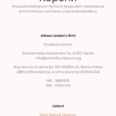
Pod pokroviteljstvom Njihovih kraljevskih visočanstava
princa Mihaila i princeze Ljubice Karađorđević
Adresa i podaci o firmi
Fondacija Koreni
Bulevar kralja Aleksandra 114, 34310 Topola
info@korenifoundation.org
Broj računa za donacije: 160-555284-05, Banca Intesa
(288 je šifra plaćanja, a svrha plaćanja DONACIJA)
MB - 28831633
PIB - 111610705
Linkovi
Dečji festival Oplenac