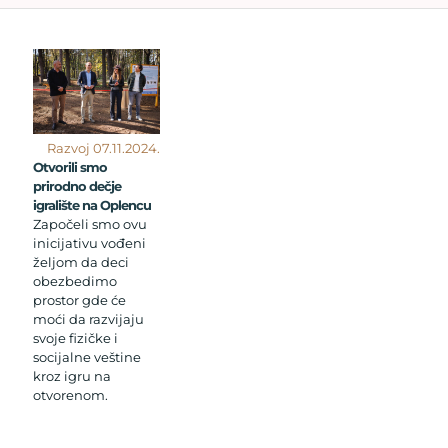
Razvoj 07.11.2024.
Otvorili smo
prirodno dečje
igralište na Oplencu
Započeli smo ovu
inicijativu vođeni
željom da deci
obezbedimo
prostor gde će
moći da razvijaju
svoje fizičke i
socijalne veštine
kroz igru na
otvorenom.