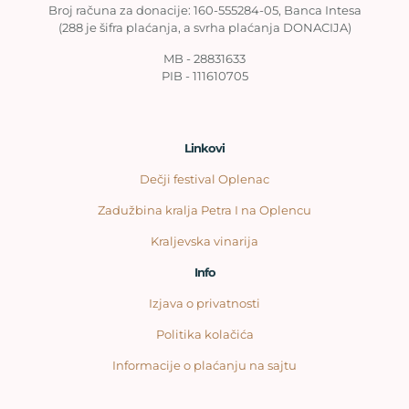
Broj računa za donacije: 160-555284-05, Banca Intesa
(288 je šifra plaćanja, a svrha plaćanja DONACIJA)
MB - 28831633
PIB - 111610705
Linkovi
Dečji festival Oplenac
Zadužbina kralja Petra I na Oplencu
Kraljevska vinarija
Info
Izjava o privatnosti
Politika kolačića
Informacije o plaćanju na sajtu