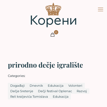
0
prirodno dečje igralište
Categories:
Događaji
Dnevnik
Edukacija
Volonteri
Dečje Sretenje
Dečji festival Oplenac
Razvoj
Reli kraljevića Tomislava
Edukacija