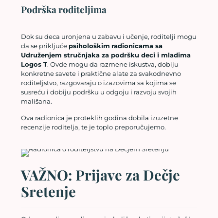
Podrška roditeljima
Dok su deca uronjena u zabavu i učenje, roditelji mogu
da se priključe
psihološkim
radionicama sa
Udruženjem stručnjaka za podršku deci i mladima
Logos T
. Ovde mogu da razmene iskustva, dobiju
konkretne savete i praktične alate za svakodnevno
roditeljstvo, razgovaraju o izazovima sa kojima se
susreću i dobiju podršku u odgoju i razvoju svojih
mališana.
Ova radionica je proteklih godina dobila izuzetne
recenzije roditelja, te je toplo preporučujemo.
VAŽNO: Prijave za Dečje
Sretenje