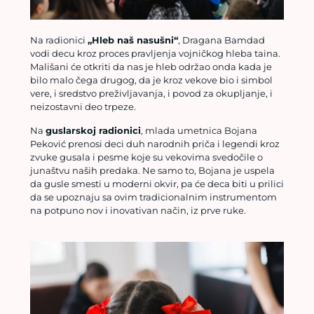
Na radionici
„Hleb naš nasušni“
, Dragana Bamdad
vodi decu kroz proces pravljenja vojničkog hleba taina.
Mališani će otkriti da nas je hleb održao onda kada je
bilo malo čega drugog, da je kroz vekove bio i simbol
vere, i sredstvo preživljavanja, i povod za okupljanje, i
neizostavni deo trpeze.
Na
guslarskoj radionici
, mlada umetnica Bojana
Peković prenosi deci duh narodnih priča i legendi kroz
zvuke gusala i pesme koje su vekovima svedočile o
junaštvu naših predaka. Ne samo to, Bojana je uspela
da gusle smesti u moderni okvir, pa će deca biti u prilici
da se upoznaju sa ovim tradicionalnim instrumentom
na potpuno nov i inovativan način, iz prve ruke.