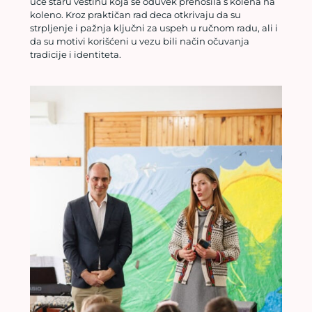
uče staru veštinu koja se oduvek prenosila s kolena na
koleno. Kroz praktičan rad deca otkrivaju da su
strpljenje i pažnja ključni za uspeh u ručnom radu, ali i
da su motivi korišćeni u vezu bili način očuvanja
tradicije i identiteta.