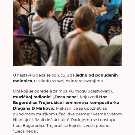
U nastavku deca se odlučuju za
jednu od ponuđenih
radionica
, u skladu sa svojim interesovanjima.
Oni koji se opredele za muziku mogu učestvovati u
muzičkoj radionici „Deca neba“
, koju vodi
Hor
Bogorodice Trojeručice i eminentna kompozitorka
Dragana D Mirković
. Mališani će se upoznati sa
duhovnom muzikom učeći dve pesme: "Pesma Svetom
Nikolaju" i "Mali dečak Luka". Radujemo se i nastupu
hora Bogorodice Trojeručice koji će izvesti pesmu
"Deca neba".