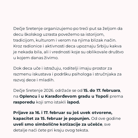
Dečje Sretenje organizujemo po treći put sa željom da
decu školskog uzrasta povežemo sa istorijom,
tradicijom, kulturom i verom na njima blizak način.
Kroz radionice i aktivnosti deca upoznaju Srbiju kakva
je nekada bila, ali i vrednosti koje su oblikovale društvo
u kojem danas živimo.
Dok deca uče i istražuju, roditelji imaju prostor za
razmenu iskustava i podršku psihologa i stručnjaka za
razvoj dece i mladih.
Dečje Sretenje 2026. održaće se od
15. do 17. februara
,
na
Oplencu i u Karađorđevom gradu u Topoli
prema
rasporedu
koji smo istakli
ispod.
Prijave za 16. i 17. februar su još uvek otvorene,
kapacitet za 15. februar je popunjen.
Od ove godine
uveli smo simbolične kotizacije za učešće
, sve
detalje naći ćete pri kraju ovog teksta.