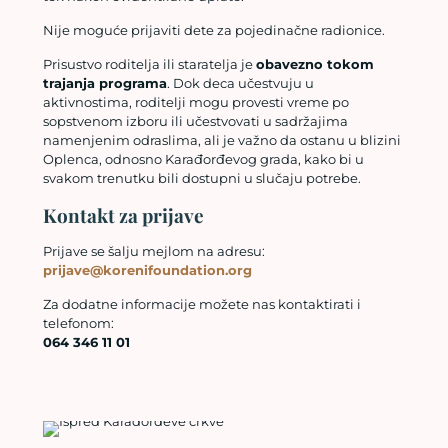
Nije moguće prijaviti dete za pojedinačne radionice.
Prisustvo roditelja ili staratelja je
obavezno tokom
trajanja programa
. Dok deca učestvuju u
aktivnostima, roditelji mogu provesti vreme po
sopstvenom izboru ili učestvovati u sadržajima
namenjenim odraslima, ali je važno da ostanu u blizini
Oplenca, odnosno Karađorđevog grada, kako bi u
svakom trenutku bili dostupni u slučaju potrebe.
Kontakt za prijave
Prijave se šalju mejlom na adresu:
prijave@korenifoundation.org
Za dodatne informacije možete nas kontaktirati i
telefonom:
064 346 11 01