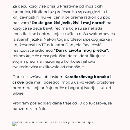
Za decu kojoj više prijaju kreativne od muzičkih
radionica, Niniland uz profesorsku srpskog jezika i
književnosti Ninu Veličanin priprema radionicu pod
nazivom
"Dokle god živi jezik, živi i moj narod"
na
kojoj će se deca baviti rečima koje su se nekada
koristile, kao i onima koje su ušle u našu svakodnevicu
iz stranih jezika. Nakon toga profesor srpskog jezika i
književnosti i NTC edukator Danijela Pavlićević
realizovaće radionicu
"Dan u životu mog pretka"
,
tokom koje će deca pokušati da se identifikuju sa
svojim precima i razumeju koliko se njihova
svakodnevica razlikovala od današnje.
Dan se završava obilaskom
Karađorđevog konaka i
crkve
, gde mali posetioci mogu uživo videti prostorije i
predmete koji pričaju priče o bogatoj istoriji i kulturi
Srbije.
Program poslednjeg dana traje od 10 do 16 časova, sa
pauzom za ručak.