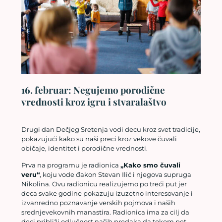
16. februar: Negujemo porodične
vrednosti kroz igru i stvaralaštvo
Drugi dan Dečjeg Sretenja vodi decu kroz svet tradicije,
pokazujući kako su naši preci kroz vekove čuvali
običaje, identitet i porodične vrednosti.
Prva na programu je radionica
„Kako smo čuvali
veru“
, koju vode đakon Stevan Ilić i njegova supruga
Nikolina. Ovu radionicu realizujemo po treći put jer
deca svake godine pokazuju izuzetno interesovanje i
izvanredno poznavanje verskih pojmova i naših
srednjevekovnih manastira. Radionica ima za cilj da
deci približi odlučnost naših predaka da tokom pet