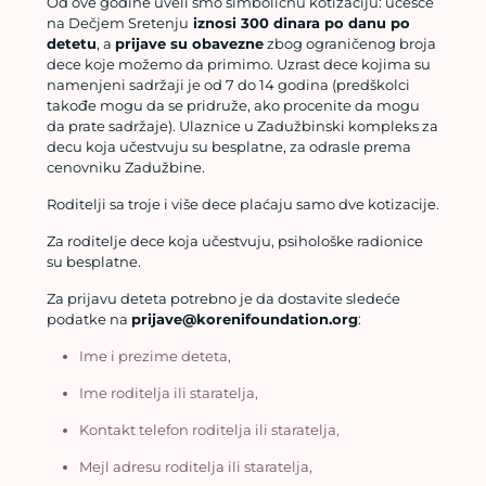
Od ove godine uveli smo simboličnu kotizaciju: učešće
na Dečjem Sretenju
iznosi 300 dinara po danu po
detetu
, a
prijave su obavezne
zbog ograničenog broja
dece koje možemo da primimo. Uzrast dece kojima su
namenjeni sadržaji je od 7 do 14 godina (predškolci
takođe mogu da se pridruže, ako procenite da mogu
da prate sadržaje). Ulaznice u Zadužbinski kompleks za
decu koja učestvuju su besplatne, za odrasle prema
cenovniku Zadužbine.
Roditelji sa troje i više dece plaćaju samo dve kotizacije.
Za roditelje dece koja učestvuju, psihološke radionice
su besplatne.
Za prijavu deteta potrebno je da dostavite sledeće
podatke na
prijave@korenifoundation.org
:
Ime i prezime deteta,
Ime roditelja ili staratelja,
Kontakt telefon roditelja ili staratelja,
Mejl adresu roditelja ili staratelja,