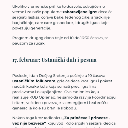
Ukoliko vremenske prilike to dozvole, odvojićemo
vreme i za naše popularne
zaboravljene igre:
deca će
se igrati lastiša, ćorave bake, ledenog čike, arjačkinje
barjačkinje, care care gospodare, i drugih igara koje
povezuju generacije.
Program drugog dana traje od 10 do 16:30 časova, sa
pauzom za ručak.
17. februar: Ustanički duh i pesma
Poslednji dan Dečjeg Sretenja počinje u 10 časova
ustaničkim folklorom
, gde će deca kroz igru i pokret
naučiti korake kola koja su naši preci igrali na
proslavama i okupljanjima. Ova radionica koju
realizuje KUD Oplenac, ne samo da razvija koordinaciju
i ritam, već decu povezuje sa energijom i hrabrošću
generacija koje su branile slobodu.
Nakon toga kroz radionicu
„Za prinčeve i princeze -
vez nije bezveze“
, koju vodi Kolo srpskih sestara, dečica