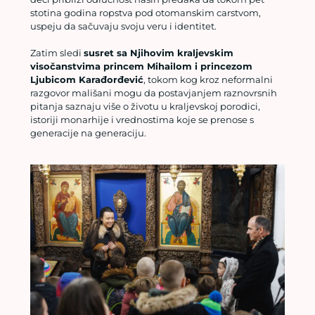
stotina godina ropstva pod otomanskim carstvom,
uspeju da sačuvaju svoju veru i identitet.
Zatim sledi
susret sa Njihovim kraljevskim
visočanstvima princem Mihailom i princezom
Ljubicom Karađorđević
, tokom kog kroz neformalni
razgovor mališani mogu da postavjanjem raznovrsnih
pitanja saznaju više o životu u kraljevskoj porodici,
istoriji monarhije i vrednostima koje se prenose s
generacije na generaciju.