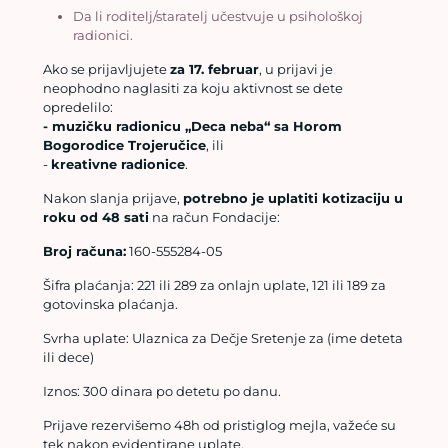
Da li roditelj/staratelj učestvuje u psihološkoj
radionici.
Ako se prijavljujete
za 17. februar
, u prijavi je
neophodno naglasiti za koju aktivnost se dete
opredelilo:
- muzičku radionicu „Deca neba“ sa Horom
Bogorodice Trojeručice
, ili
-
kreativne radionice
.
Nakon slanja prijave,
potrebno je uplatiti kotizaciju u
roku od 48 sati
na račun Fondacije:
Broj računa:
160-555284-05
Šifra plaćanja: 221 ili 289 za onlajn uplate, 121 ili 189 za
gotovinska plaćanja.
Svrha uplate: Ulaznica za Dečje Sretenje za (ime deteta
ili dece)
Iznos: 300 dinara po detetu po danu.
Prijave rezervišemo 48h od pristiglog mejla, važeće su
tek nakon evidentirane uplate.