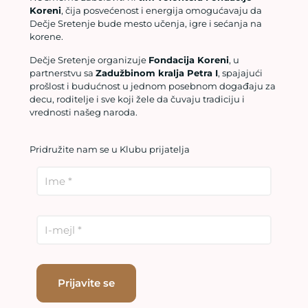
Koreni
, čija posvećenost i energija omogućavaju da
Dečje Sretenje bude mesto učenja, igre i sećanja na
korene.
Dečje Sretenje organizuje
Fondacija Koreni
, u
partnerstvu sa
Zadužbinom kralja Petra I
, spajajući
prošlost i budućnost u jednom posebnom događaju za
decu, roditelje i sve koji žele da čuvaju tradiciju i
vrednosti našeg naroda.
Pridružite nam se u Klubu prijatelja