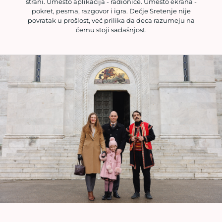
strani. Umesto aplikacija - radionice. Umesto ekrana -
pokret, pesma, razgovor i igra. Dečje Sretenje nije
povratak u prošlost, već prilika da deca razumeju na
čemu stoji sadašnjost.