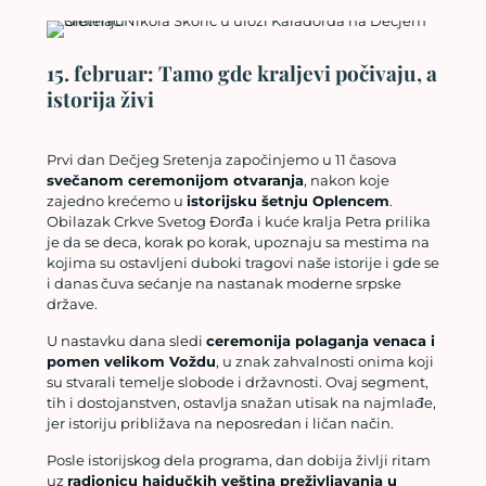
15. februar: Tamo gde kraljevi počivaju, a
istorija živi
Prvi dan Dečjeg Sretenja započinjemo u 11 časova
svečanom ceremonijom otvaranja
, nakon koje
zajedno krećemo u
istorijsku šetnju Oplencem
.
Obilazak Crkve Svetog Đorđa i kuće kralja Petra prilika
je da se deca, korak po korak, upoznaju sa mestima na
kojima su ostavljeni duboki tragovi naše istorije i gde se
i danas čuva sećanje na nastanak moderne srpske
države.
U nastavku dana sledi
ceremonija polaganja venaca i
pomen velikom Voždu
, u znak zahvalnosti onima koji
su stvarali temelje slobode i državnosti. Ovaj segment,
tih i dostojanstven, ostavlja snažan utisak na najmlađe,
jer istoriju približava na neposredan i ličan način.
Posle istorijskog dela programa, dan dobija življi ritam
uz
radionicu hajdučkih veština preživljavanja u