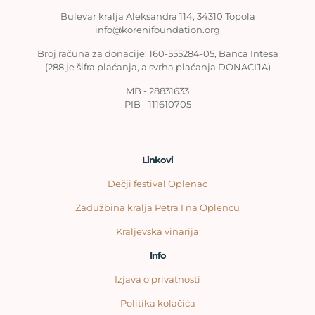
Bulevar kralja Aleksandra 114, 34310 Topola
info@korenifoundation.org
Broj računa za donacije: 160-555284-05, Banca Intesa
(288 je šifra plaćanja, a svrha plaćanja DONACIJA)
MB - 28831633
PIB - 111610705
Linkovi
Dečji festival Oplenac
Zadužbina kralja Petra I na Oplencu
Kraljevska vinarija
Info
Izjava o privatnosti
Politika kolačića