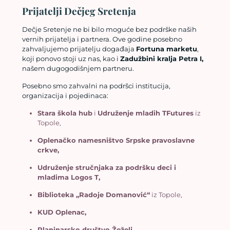
Prijatelji Dečjeg Sretenja
Dečje Sretenje ne bi bilo moguće bez podrške naših
vernih prijatelja i partnera. Ove godine posebno
zahvaljujemo prijatelju događaja
Fortuna marketu
,
koji ponovo stoji uz nas, kao i
Zadužbini kralja Petra I,
našem dugogodišnjem partneru.
Posebno smo zahvalni na podršci institucija,
organizacija i pojedinaca:
Stara škola hub
i
Udruženje mladih TFutures
iz
Topole,
Oplenačko namesništvo Srpske pravoslavne
crkve,
Udruženje stručnjaka za podršku deci i
mladima Logos T,
Biblioteka „Radoje Domanović“
iz Topole,
KUD Oplenac,
Planinarsko društvo Žeželj,