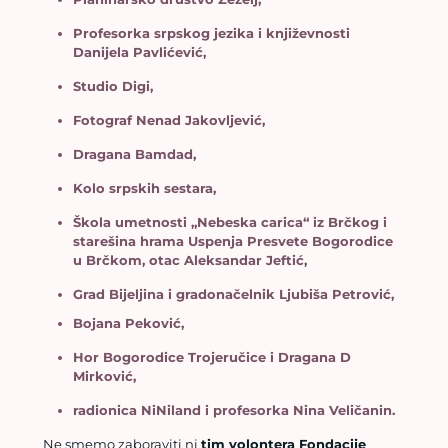
Profesorka srpskog jezika i književnosti
Danijela Pavlićević,
Studio Digi,
Fotograf Nenad Jakovljević,
Dragana Bamdad,
Kolo srpskih sestara,
Škola umetnosti „Nebeska carica“ iz Brčkog i
starešina hrama Uspenja Presvete Bogorodice
u Brčkom, otac Aleksandar Jeftić,
Grad Bijeljina i gradonačelnik Ljubiša Petrović,
Bojana Peković,
Hor Bogorodice Trojeručice i Dragana D
Mirković,
radionica NiNiland i profesorka Nina Veličanin.
Ne smemo zaboraviti ni
tim volontera Fondacije