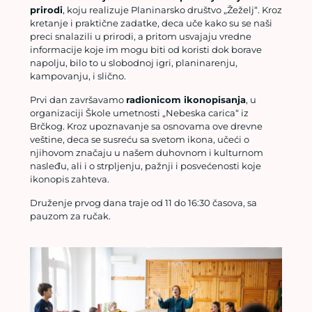
prirodi
, koju realizuje Planinarsko društvo „Žeželj“. Kroz
kretanje i praktične zadatke, deca uče kako su se naši
preci snalazili u prirodi, a pritom usvajaju vredne
informacije koje im mogu biti od koristi dok borave
napolju, bilo to u slobodnoj igri, planinarenju,
kampovanju, i slično.
Prvi dan završavamo
radionicom ikonopisanja
, u
organizaciji Škole umetnosti „Nebeska carica“ iz
Brčkog. Kroz upoznavanje sa osnovama ove drevne
veštine, deca se susreću sa svetom ikona, učeći o
njihovom značaju u našem duhovnom i kulturnom
nasleđu, ali i o strpljenju, pažnji i posvećenosti koje
ikonopis zahteva.
Druženje prvog dana traje od 11 do 16:30 časova, sa
pauzom za ručak.